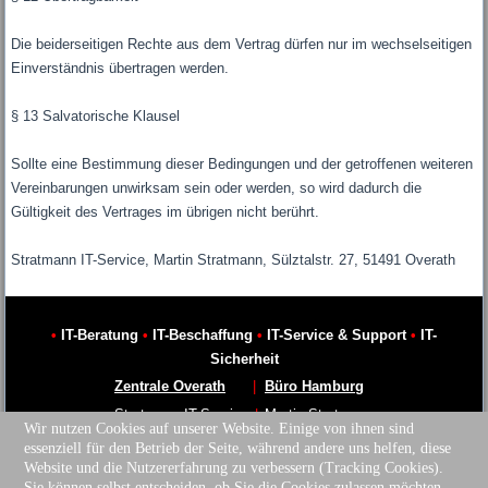
Die beiderseitigen Rechte aus dem Vertrag dürfen nur im wechselseitigen
Einverständnis übertragen werden.
§ 13 Salvatorische Klausel
Sollte eine Bestimmung dieser Bedingungen und der getroffenen weiteren
Vereinbarungen unwirksam sein oder werden, so wird dadurch die
Gültigkeit des Vertrages im übrigen nicht berührt.
Stratmann IT-Service, Martin Stratmann, Sülztalstr. 27, 51491 Overath
•
IT-Beratung
•
IT-Beschaffung
•
IT-Service & Support
•
IT-
Sicherheit
Zentrale Overath
|
Büro Hamburg
Stratmann IT-Service
|
Martin Stratmann
Wir nutzen Cookies auf unserer Website. Einige von ihnen sind
Sülztalstr. 27
|
Am Lustberg 22
essenziell für den Betrieb der Seite, während andere uns helfen, diese
51491 Overath
|
22335 Hamburg
Website und die Nutzererfahrung zu verbessern (Tracking Cookies).
Sie können selbst entscheiden, ob Sie die Cookies zulassen möchten.